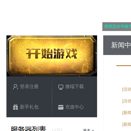
游戏适合年龄为
新闻
登录注册
微端下载
[活
[活
新手礼包
充值中心
[新
[新
更多